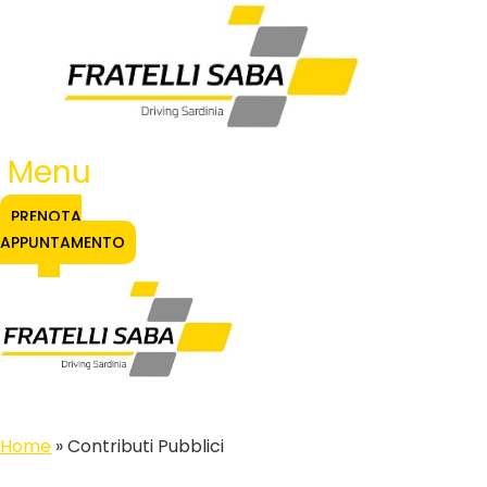
Vai
al
contenuto
Menu
PRENOTA
APPUNTAMENTO
Home
»
Contributi Pubblici